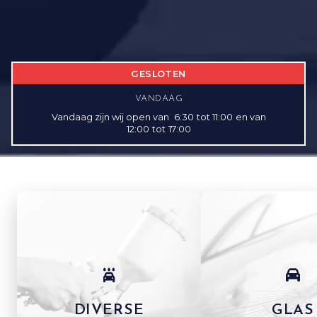
GESLOTEN
VANDAAG
Vandaag zijn wij open
van
6:30
tot
11:00
en
van
12:00
tot
17:00
DIVERSE
GLAS