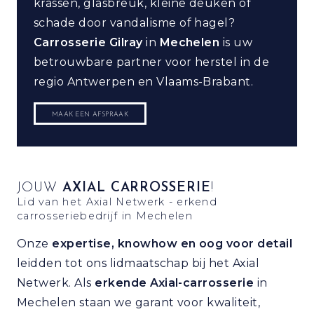
krassen, glasbreuk, kleine deuken of
schade door vandalisme of hagel?
Carrosserie Gilray
in
Mechelen
is uw
betrouwbare partner voor herstel in de
regio Antwerpen en Vlaams-Brabant.
MAAK EEN AFSPRAAK
JOUW
AXIAL CARROSSERIE
!
Lid van het Axial Netwerk - erkend
carrosseriebedrijf in Mechelen
Onze
expertise, knowhow en oog voor detail
leidden tot ons lidmaatschap bij het Axial
Netwerk. Als
erkende Axial-carrosserie
in
Mechelen staan we garant voor kwaliteit,