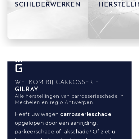
SCHILDERWERKEN
HERSTELL
WELKOM BIJ CARROSSERIE
GILRAY
Alle herstellingen van carrosserieschade in
Mechelen en regio Antwerpen
Heeft uw wagen
carrosserieschade
opgelopen door een aanrijding,
parkeerschade of lakschade? Of ziet u