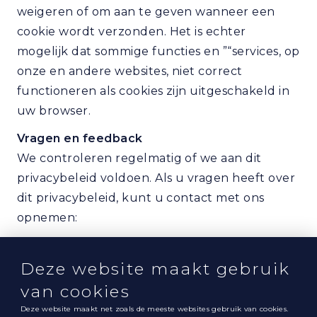
weigeren of om aan te geven wanneer een
cookie wordt verzonden. Het is echter
mogelijk dat sommige functies en ”“services, op
onze en andere websites, niet correct
functioneren als cookies zijn uitgeschakeld in
uw browser.
Vragen en feedback
We controleren regelmatig of we aan dit
privacybeleid voldoen. Als u vragen heeft over
dit privacybeleid, kunt u contact met ons
opnemen:
aiR & M's bvba
Industriepark Brechtsebaan 10
Deze website maakt gebruik
2900 Schoten
van cookies
03 325 03 02
Deze website maakt net zoals de meeste websites gebruik van cookies.